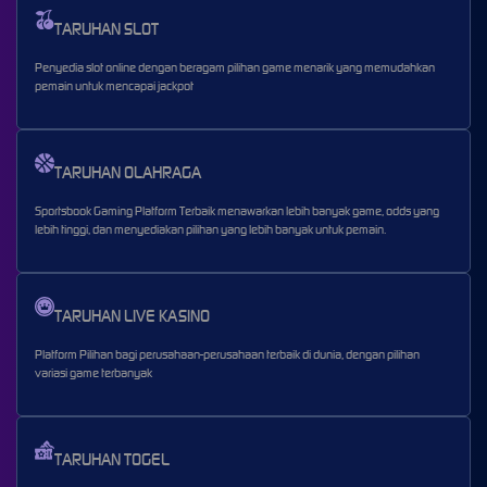
TARUHAN SLOT
Penyedia slot online dengan beragam pilihan game menarik yang memudahkan
pemain untuk mencapai jackpot
TARUHAN OLAHRAGA
Sportsbook Gaming Platform Terbaik menawarkan lebih banyak game, odds yang
lebih tinggi, dan menyediakan pilihan yang lebih banyak untuk pemain.
TARUHAN LIVE KASINO
Platform Pilihan bagi perusahaan-perusahaan terbaik di dunia, dengan pilihan
variasi game terbanyak
TARUHAN TOGEL