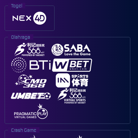
Togel
Olahraga
Crash Game