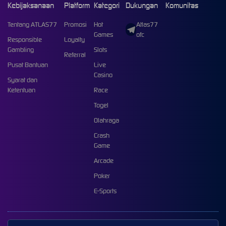
Kebijaksanaan
Platform
Kategori
Dukungan
Komunitas
Tentang ATLAS77
Promosi
Hot
Atlas77
Games
ofc
Responsible
Loyalty
Gambling
Slots
Referral
Pusat Bantuan
Live
Casino
Syarat dan
Ketentuan
Race
Togel
Olahraga
Crash
Game
Arcade
Poker
E-Sports