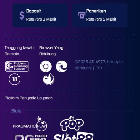
Deposit
Penarikan
Rata-rata 3 Menit
Rata-rata 5 Menit
Tanggung Jawab
Browser Yang
Bermain
Didukung
©2026 ATLAS77. Hak cipta
dilindungi | 18+
Platform Penyedia Layanan
Slots