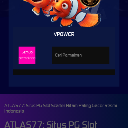
VPOWER
Semua
permainan
ATLAS77: Situs PG Slot Scatter Hitam Paling Gacor Resmi
Indonesia
ATLAS77: Situs PG Slot