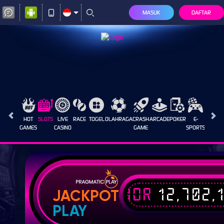
MASUK
DAFTAR
HOT
SLOTS
LIVE
RACE
TOGEL
OLAHRAGA
CRASH
ARCADE
POKER
E-
PROMO
GAMES
CASINO
GAME
SPORTS
IDR
12,702,
JACKPOT
PLAY