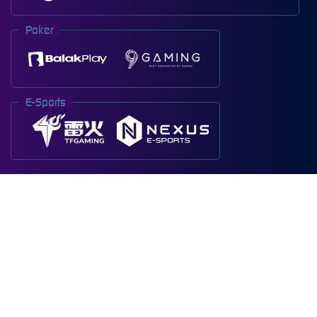
Poker
E-Sports