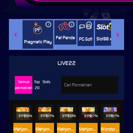
i
i
i
i
i
Facha
Fat Panda
Slot88 x PP
PG Soft
Pragmatic Play
LIVE22
Semua
Top
Slots
permainan
20
RTP
86%
RTP
87%
RTP
90%
RTP
87%
RTP
81%
Mahjong Gold: Dragon
Mahjong Gold: Phoenix
Mahjong Gold: Lion
Mahjong Gold: Tiger
Wonders of Giza Pyramid