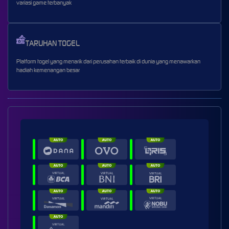
variasi game terbanyak
TARUHAN TOGEL
Platform togel yang menarik dari perusahan terbaik di dunia yang menawarkan
hadiah kemenangan besar