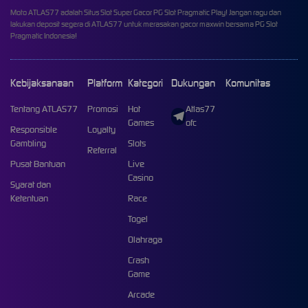
Moto ATLAS77 adalah Situs Slot Super Gacor PG Slot Pragmatic Play! Jangan ragu dan
lakukan deposit segera di ATLAS77 untuk merasakan gacor maxwin bersama PG Slot
Pragmatic Indonesia!
Kebijaksanaan
Platform
Kategori
Dukungan
Komunitas
Tentang ATLAS77
Promosi
Hot
Atlas77
Games
ofc
Responsible
Loyalty
Gambling
Slots
Referral
Pusat Bantuan
Live
Casino
Syarat dan
Ketentuan
Race
Togel
Olahraga
Crash
Game
Arcade