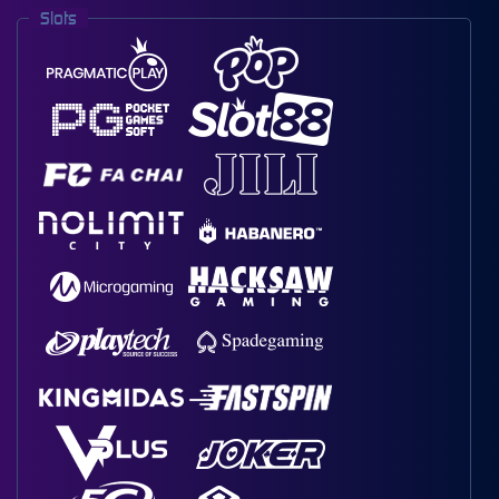
Slots