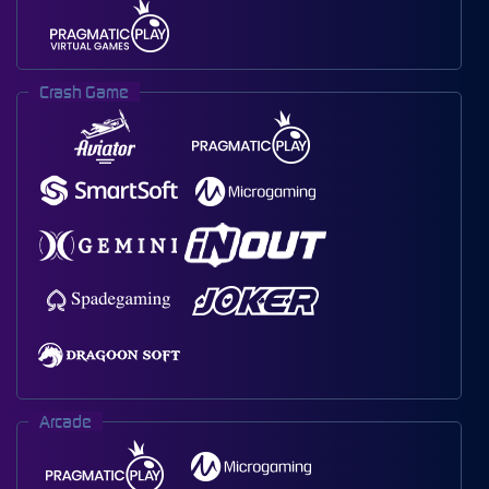
Crash Game
Arcade