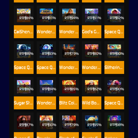
RTP
84%
RTP
81%
RTP
94%
RTP
91%
RTP
82%
CaiShen Mega Fortune
Wonders of Machu Picchu
Wonder of Hanging Garden
God's Gambit: Poseidon
Space Quest: Earth
RTP
86%
RTP
93%
RTP
79%
RTP
80%
RTP
90%
Space Quest: Moon
Space Quest: Neptune
Wonders of Colosseum
Wonders of Grand Canyon
Slithering Riches
RTP
86%
RTP
84%
RTP
85%
RTP
82%
RTP
90%
Sugar Strike
Wonders of Taj Mahal
Blitz Coin: Hold & Win
Wild Bounty Queen
Space Quest: Mars
RTP
87%
RTP
90%
RTP
79%
RTP
95%
RTP
98%