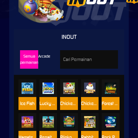
INOUT
Semua
Arcade
permainan
Ice Fish
Lucky Ducky
Chicken Road 2.0
Chicken Road
Forest Arrow
Hamster Run
Penalty Unlimited
Plinko Aztec
Rabbit Road
Rock Paper Scissors