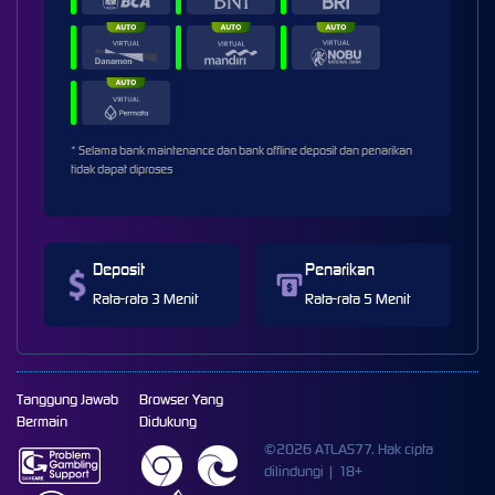
* Selama bank maintenance dan bank offline deposit dan penarikan
tidak dapat diproses
Deposit
Penarikan
Rata-rata 3 Menit
Rata-rata 5 Menit
Tanggung Jawab
Browser Yang
Bermain
Didukung
©2026 ATLAS77. Hak cipta
dilindungi | 18+