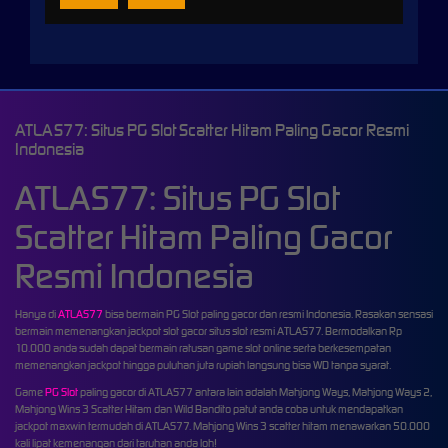
ATLAS77: Situs PG Slot Scatter Hitam Paling Gacor Resmi
Indonesia
ATLAS77: Situs PG Slot
Scatter Hitam Paling Gacor
Resmi Indonesia
Hanya di
ATLAS77
bisa bermain PG Slot paling gacor dan resmi Indonesia. Rasakan sensasi
bermain memenangkan jackpot slot gacor situs slot resmi ATLAS77. Bermodalkan Rp
10.000 anda sudah dapat bermain ratusan game slot online serta berkesempatan
memenangkan jackpot hingga puluhan juta rupiah langsung bisa WD tanpa syarat.
Game
PG Slot
paling gacor di ATLAS77 antara lain adalah Mahjong Ways, Mahjong Ways 2,
Mahjong Wins 3 Scatter Hitam dan Wild Bandito patut anda coba untuk mendapatkan
jackpot maxwin termudah di ATLAS77. Mahjong Wins 3 scatter hitam menawarkan 50.000
kali lipat kemenangan dari taruhan anda loh!