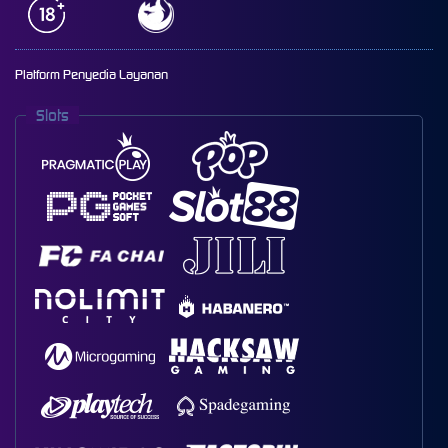
Platform Penyedia Layanan
Slots