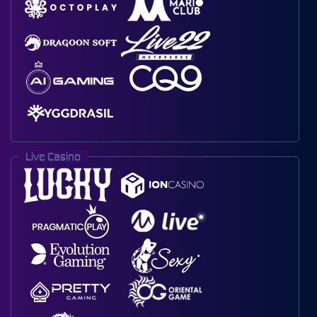
Live Casino