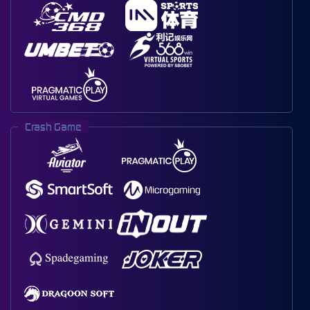
Crash Game