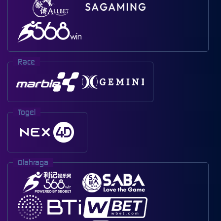
Race
Togel
Olahraga