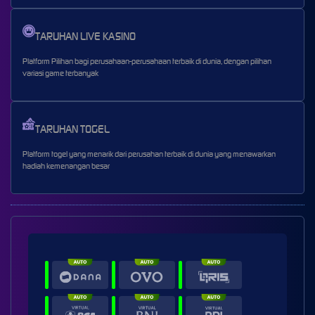
TARUHAN LIVE KASINO
Platform Pilihan bagi perusahaan-perusahaan terbaik di dunia, dengan pilihan
variasi game terbanyak
TARUHAN TOGEL
Platform togel yang menarik dari perusahan terbaik di dunia yang menawarkan
hadiah kemenangan besar