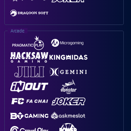
Arcade