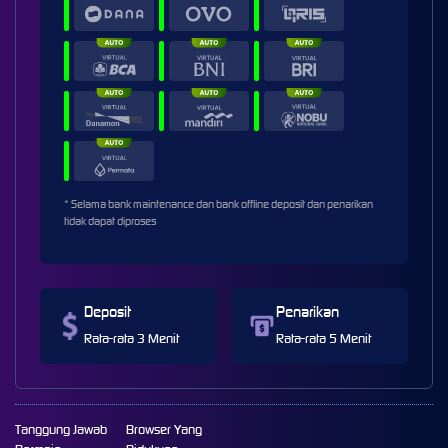
* Selama bank maintenance dan bank offline deposit dan penarikan
tidak dapat diproses
Deposit
Penarikan
Rata-rata 3 Menit
Rata-rata 5 Menit
Tanggung Jawab
Browser Yang