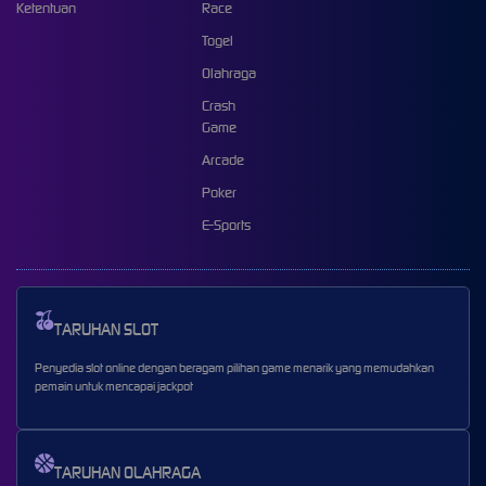
Ketentuan
Race
Togel
Olahraga
Crash
Game
Arcade
Poker
E-Sports
TARUHAN SLOT
Penyedia slot online dengan beragam pilihan game menarik yang memudahkan
pemain untuk mencapai jackpot
TARUHAN OLAHRAGA