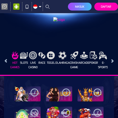
MASUK
DAFTAR
HOT
SLOTS
LIVE
RACE
TOGEL
OLAHRAGA
CRASH
ARCADE
POKER
E-
PROMO
GAMES
CASINO
GAME
SPORTS
i
i
i
i
i
i