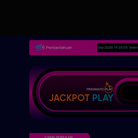
Pemberitahuan
Virtual Sports pada 30-Jun-2026 dari 14.59.59 sampai 30-Sep-2026 14.59.59. Selama waktu ini
JACKPOT
PLAY
GAME POPULER