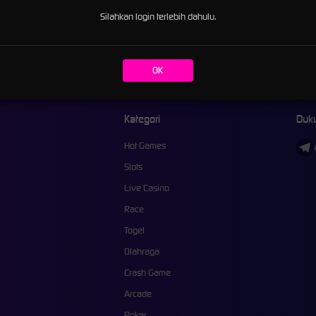
hjong Ways 2, Mahjong Wins 3 Scatter Hitam dan Wild Bandito patut anda coba untuk mendapatka
Silahkan login terlebih dahulu.
G Slot, Pragmatic, Jili dan Slot88 untuk memenuhi kebutuhan bermain game slot online anda. Tidak 
am memilih situs slot online terpercaya di Indonesia.
OK
n ragu dan lakukan deposit segera di ATLAS77 untuk merasakan gacor maxwin bersama PG Slot Pra
Kategori
Duk
Hot Games
Slots
Live Casino
Race
Togel
Olahraga
Crash Game
Arcade
Poker