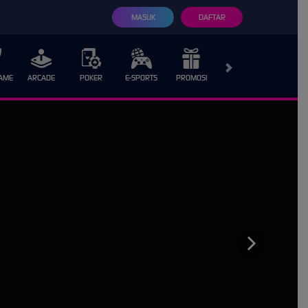
MASUK
DAFTAR
GAME
ARCADE
POKER
E-SPORTS
PROMOSI