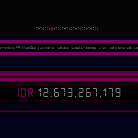
, PP Virtual Sports permainan tidak akan tersedia. Kami memohon maaf atas ketidaknyamanan ya
IDR
12,673,267,179