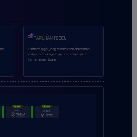
TARUHAN TOGEL
aan
Platform togel yang menarik dari perusahan
e
terbaik di dunia yang menawarkan hadiah
kemenangan besar