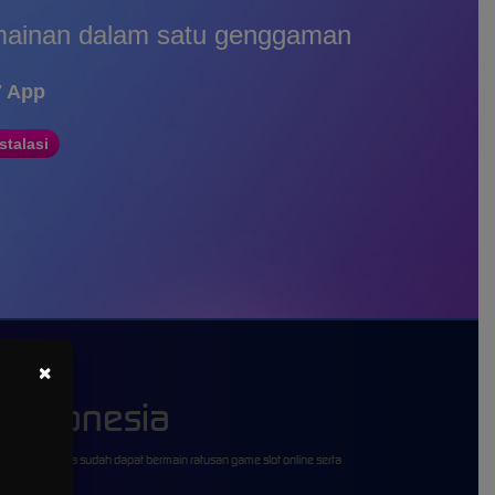
rmainan dalam satu genggaman
 App
stalasi
×
i Indonesia
Rp 10.000 anda sudah dapat bermain ratusan game slot online serta