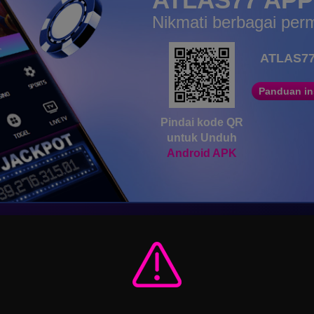
Nikmati berbagai pe
ATLAS77
Panduan in
Pindai kode QR
untuk Unduh
Android APK
 Resmi Indonesia
catter Hitam Paling Gacor Resm
Rasakan sensasi bermain memenangkan jackpot slot gacor situs slot resmi ATLAS77. Bermodalkan 
isa WD tanpa syarat.