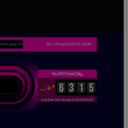
Min, 09-Agt-2026 01.29.08
ng mungkin ditimbulkan.
Pemeliharaan Terjadwal: MarbleX pada 31-Jul-2026 dari 00.00.00 s
Nex4D Pools Day
Live Draw Sab, 08-Agt-2026 00.00.00